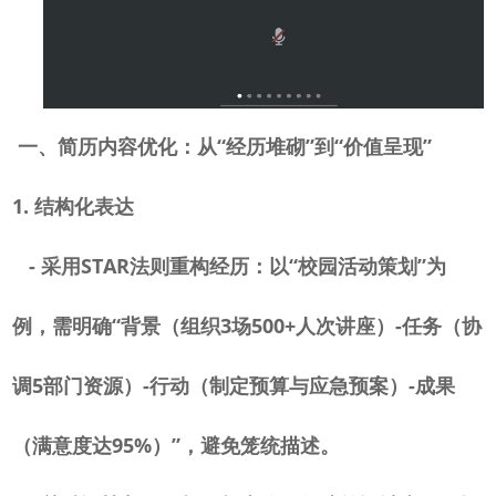
一、简历内容优化：从
“经历堆砌”到“价值呈现”
1.
结构化表达
-
采用
STAR
法则重构经历：以“校园活动策划”为
例，需明确“背景（组织
3
场
500+
人次讲座）
-
任务（协
调
5
部门资源）
-
行动（制定预算与应急预案）
-
成果
（满意度达
95%
）”，避免笼统描述。