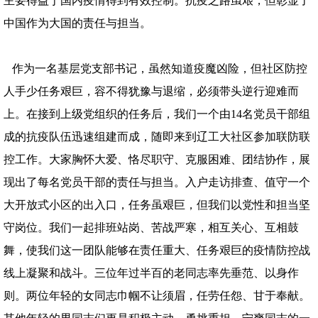
主要得益于国内疫情得到有效控制。抗疫之路虽艰，但彰显了
中国作为大国的责任与担当。
作为一名基层党支部书记，虽然知道疫魔凶险，但社区防控
人手少任务艰巨，容不得犹豫与退缩，必须带头逆行迎难而
上。在接到上级党组织的任务后，我们一个由14名党员干部组
成的抗疫队伍迅速组建而成，随即来到辽工大社区参加联防联
控工作。大家胸怀大爱、恪尽职守、克服困难、团结协作，展
现出了每名党员干部的责任与担当。入户走访排查、值守一个
大开放式小区的出入口，任务虽艰巨，但我们以党性和担当坚
守岗位。我们一起排班站岗、苦战严寒，相互关心、互相鼓
舞，使我们这一团队能够在责任重大、任务艰巨的疫情防控战
线上凝聚和战斗。三位年过半百的老同志率先垂范、以身作
则。两位年轻的女同志巾帼不让须眉，任劳任怨、甘于奉献。