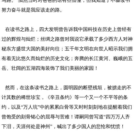
马路。”虽然当时对爸爸的话有些懵懂，但我知道了不辍读书
努力奋斗就是我应该走的路。
在读书之路上，四大发明曾告诉我中国科技在历史上曾经有
过的辉煌与灿烂；丝绸之路曾对我说它承载了多少西方人对神
秘东方盛世大国的美好向往；五千年文明在向世人昭示我们拥
有着无比悠久而灿烂的历史文化；奔腾的长江黄河、巍峨的五
岳、壮阔的五湖四海装饰了我们美丽的家园！
然而，在这条读书之路上，圆明园的断壁残垣，被掳走的不
计其数的稀世珍宝，《辛丑条约》等一个又一个不平等的条
约，以及“万人坑”中的累累白骨等又时时刻刻地在提醒着我们
曾饱受的刻骨铭心的屈辱与苦难！谭嗣同曾写道“四万万人齐
下泪，天涯何处是神州”，喊出了多少国人的悲怆和忧愤！