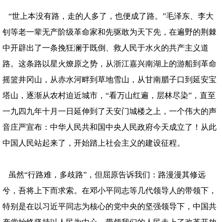
“世上本没有路，走的人多了，也便成了路。”毛泽东、李大
钊等老一辈无产阶级革命家和先驱敢为天下先，在遍野的荆棘
中开辟出了一条挽狂澜于既倒、救人民于水火的共产主义道
路。这条路以星火燎原之势，从浙江嘉兴南湖上的游船到革命
摇篮井冈山，从赤水河畔到草地雪山，从甘南腊子口到延安宝
塔山，逐渐从农村迫近城市，“看万山红遍，层林尽染”，直至
一九四九年十月一日延伸到了天安门城楼之上，一个伟大的声
音庄严宣布：中华人民共和国中央人民政府今天成立了！从此
中国人民站起来了，开始踏上社会主义的建设征程。
虽然“行路难，多歧路”，但屈原告诉我们：路漫漫其修远
兮，吾将上下而求索。在邓小平同志等几代领导人的带领下，
特别是在以习近平同志为核心的党中央的坚强领导下，中国共