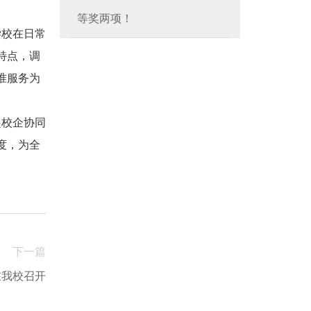
等奖两项！
学校在日常
特点，调
准服务为
起校企协同
度，为全
下一篇
在我校召开