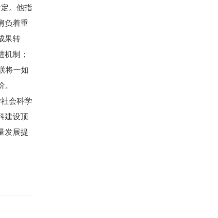
肯定。他指
肩负着重
成果转
进机制；
联将一如
阶。
学社会科学
科建设顶
量发展提