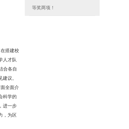
等奖两项！
旨在搭建校
学人才队
结合各自
见建议。
方面全面介
会科学的
，进一步
力，为区