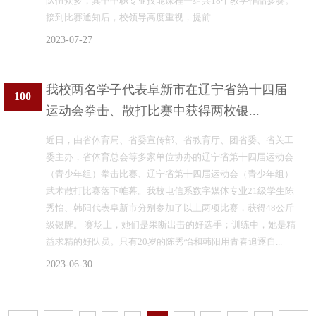
队伍众多，其中中职专业技能课程一组共18个教学作品参赛。
接到比赛通知后，校领导高度重视，提前...
2023-07-27
我校两名学子代表阜新市在辽宁省第十四届
100
运动会拳击、散打比赛中获得两枚银...
近日，由省体育局、省委宣传部、省教育厅、团省委、省关工
委主办，省体育总会等多家单位协办的辽宁省第十四届运动会
（青少年组）拳击比赛、辽宁省第十四届运动会（青少年组）
武术散打比赛落下帷幕。我校电信系数字媒体专业21级学生陈
秀怡、韩阳代表阜新市分别参加了以上两项比赛，获得48公斤
级银牌。 赛场上，她们是果断出击的好选手；训练中，她是精
益求精的好队员。只有20岁的陈秀怡和韩阳用青春追逐自...
2023-06-30