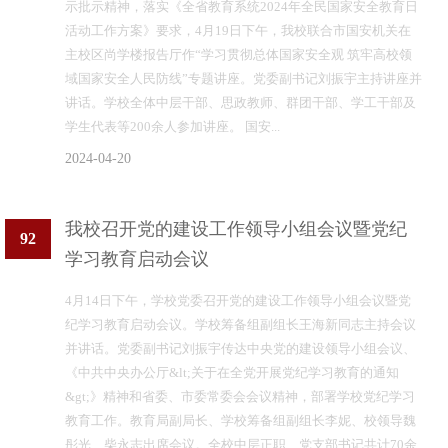
示批示精神，落实《全省教育系统2024年全民国家安全教育日
活动工作方案》要求，4月19日下午，我校联合市国安机关在
主校区尚学楼报告厅作“学习贯彻总体国家安全观 筑牢高校领
域国家安全人民防线”专题讲座。党委副书记刘振宇主持讲座并
讲话。学校全体中层干部、思政教师、群团干部、学工干部及
学生代表等200余人参加讲座。 国安...
2024-04-20
我校召开党的建设工作领导小组会议暨党纪
92
学习教育启动会议
4月14日下午，学校党委召开党的建设工作领导小组会议暨党
纪学习教育启动会议。学校筹备组副组长王海新同志主持会议
并讲话。党委副书记刘振宇传达中央党的建设领导小组会议、
《中共中央办公厅&lt;关于在全党开展党纪学习教育的通知
&gt;》精神和省委、市委常委会会议精神，部署学校党纪学习
教育工作。教育局副局长、学校筹备组副组长李妮、校领导魏
彤光、柴永志出席会议。全校中层正职、党支部书记共计70余