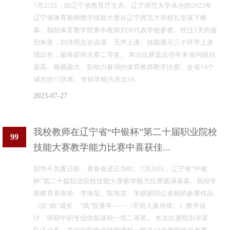
7月22日，由辽宁省教育厅主办、辽宁师范大学承办的2023年
辽宁省体育教师教学技能大赛在辽宁师范大学校礼堂落下帷
幕。我校体育教学部青年教师刘洋代表学校参赛。经过3天的激
烈角逐，刘洋同志在说课、无声上课、技能展示三个环节上表
现出色，最终获得大赛二等奖。 本次比赛是近些年来省内级别
最高、规模最大、影响力最强的体育教师教学比赛。全省14个
城市的73所本、专科学校共派出16...
2023-07-27
我校教师在辽宁省“中银杯”第二十届职业院校
99
技能大赛教学能力比赛中喜获佳...
韶华不负夏日新，青春奋进正当时。7月26日，辽宁省“中银
杯”第二十届职业院校技能大赛教学能力比赛圆满落幕。我校学
前教育系张靖、李海莹、陈旭东、朱妍妍四位老师的参赛作品
《自“由”成长、“戏”悦童年——〈学前儿童游戏〉》教学设
计，荣获中职专业技能课程一组二等奖。 本次比赛组别丰富、