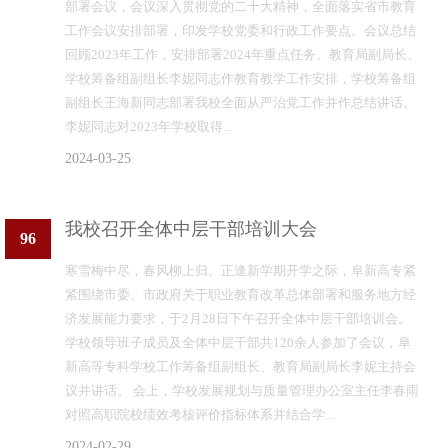
部署会议，会议深入贯彻党的二十大精神，全面落实省市教育
工作会议安排部署，印发学校党委和行政工作要点。会议总结
回顾2023年工作，安排部署2024年重点任务。教育局副局长、
学校筹备组副组长李妮同志作教育教学工作安排，学校筹备组
副组长王海新同志部署我校全面从严治党工作并作总结讲话。
李妮同志对2023年学校取得...
2024-03-25
我校召开全体中层干部培训大会
96
寒雪梅中尽，春风柳上归。正逢新学期开学之际，阜新高专紧
紧围绕市委、市政府关于职业教育改革总体部署和服务地方经
济发展能力要求，于2月28日下午召开全体中层干部培训会。
学校领导班子成员及全体中层干部共120余人参加了会议，阜
新高等专科学校工作筹备组副组长、教育局副局长李妮主持会
议并讲话。 会上，学校发展规划与质量管理办公室主任李春雨
对照高职院校绩效考核评价指标体系并结合学...
2024-02-29