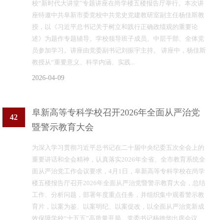
校“新时代大讲堂”专题讲座在尚学楼五楼报告厅举行。本次讲
座特邀中共阜新市委党校中共党史党建教研室副主任杨佳斯教
授，以《习近平总书记关于树立和践行正确政绩观的重要论
述》为题作专题辅导。学校领导班子成员、中层干部、全体党
员参加学习。讲座由党委副书记刘振宇主持。 讲座中，杨佳斯
教授从“重要意义、科学内涵、实践...
2026-04-09
阜新高等专科学校召开2026年全面从严治党
42
暨警示教育大会
为深入学习贯彻习近平总书记在二十届中央纪委五次全会上的
重要讲话和全会精神，认真落实2026年全省、全市教育系统全
面从严治党工作会议要求，4月1日，阜新高等专科学校在尚学
楼五楼报告厅召开2026年全面从严治党暨警示教育大会，总结
工作、分析问题，部署年度重点任务，并组织集中观看警示教
育片，以案为鉴、以案明纪、以案促改，以全面从严治党新成
效保障学校“十五五”高质量开局。党委书记杨德华出席会议...