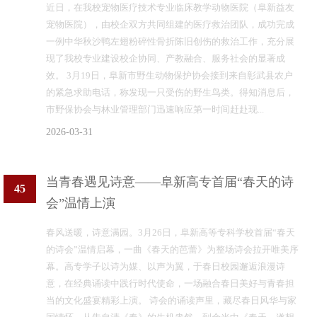
近日，在我校宠物医疗技术专业临床教学动物医院（阜新益友
宠物医院），由校企双方共同组建的医疗救治团队，成功完成
一例中华秋沙鸭左翅粉碎性骨折陈旧创伤的救治工作，充分展
现了我校专业建设校企协同、产教融合、服务社会的显著成
效。 3月19日，阜新市野生动物保护协会接到来自彰武县农户
的紧急求助电话，称发现一只受伤的野生鸟类。得知消息后，
市野保协会与林业管理部门迅速响应第一时间赶赴现...
2026-03-31
当青春遇见诗意——阜新高专首届“春天的诗
45
会”温情上演
春风送暖，诗意满园。3月26日，阜新高等专科学校首届“春天
的诗会”温情启幕，一曲《春天的芭蕾》为整场诗会拉开唯美序
幕。高专学子以诗为媒、以声为翼，于春日校园邂逅浪漫诗
意，在经典诵读中践行时代使命，一场融合春日美好与青春担
当的文化盛宴精彩上演。 诗会的诵读声里，藏尽春日风华与家