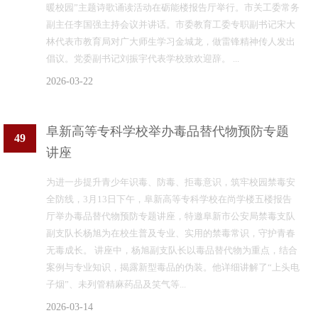
暖校园”主题诗歌诵读活动在砺能楼报告厅举行。市关工委常务
副主任李国强主持会议并讲话。市委教育工委专职副书记宋大
林代表市教育局对广大师生学习金城龙，做雷锋精神传人发出
倡议。党委副书记刘振宇代表学校致欢迎辞。 ...
2026-03-22
阜新高等专科学校举办毒品替代物预防专题
49
讲座
为进一步提升青少年识毒、防毒、拒毒意识，筑牢校园禁毒安
全防线，3月13日下午，阜新高等专科学校在尚学楼五楼报告
厅举办毒品替代物预防专题讲座，特邀阜新市公安局禁毒支队
副支队长杨旭为在校生普及专业、实用的禁毒常识，守护青春
无毒成长。 讲座中，杨旭副支队长以毒品替代物为重点，结合
案例与专业知识，揭露新型毒品的伪装。他详细讲解了“上头电
子烟”、未列管精麻药品及笑气等...
2026-03-14