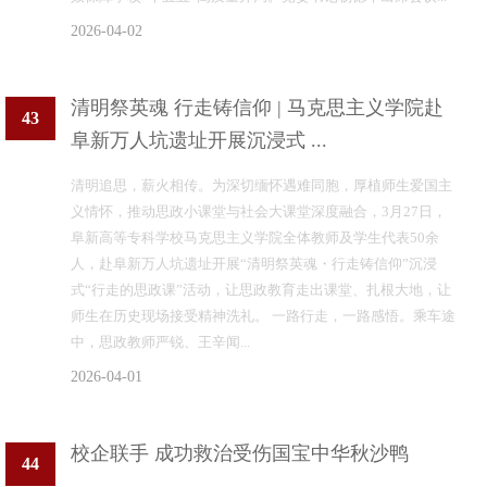
2026-04-02
清明祭英魂 行走铸信仰 | 马克思主义学院赴
43
阜新万人坑遗址开展沉浸式 ...
清明追思，薪火相传。为深切缅怀遇难同胞，厚植师生爱国主
义情怀，推动思政小课堂与社会大课堂深度融合，3月27日，
阜新高等专科学校马克思主义学院全体教师及学生代表50余
人，赴阜新万人坑遗址开展“清明祭英魂・行走铸信仰”沉浸
式“行走的思政课”活动，让思政教育走出课堂、扎根大地，让
师生在历史现场接受精神洗礼。 一路行走，一路感悟。乘车途
中，思政教师严锐、王辛闻...
2026-04-01
校企联手 成功救治受伤国宝中华秋沙鸭
44