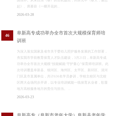
国情怀。从朱自清《春》的生机盎然，到余光中《春天，遂想
起》、席慕容《一棵开花的...
2026-03-28
阜新高专成功举办全市首次大规模保育师培
46
训班
为深入落实国家及省市关于婴幼儿照护服务发展的工作部署，
夯实我市学前教育保育人才队伍建设，3月21日，阜新高专成
功举办全市首次大规模“技能赋能·守护童心”保育师培训班。此
次培训覆盖阜新县、细河区、海州区、太平区、新邱区、清河
门区及市直属单位，共计636名学员参训，学校主校区与北校
区两大会场同步开讲，以专业培训赋能一线保育从业者，彰显
地方高校服务地方的责任与担当。 ...
2026-03-23
阜新高专（阜新市老年大学）阜新县老年学