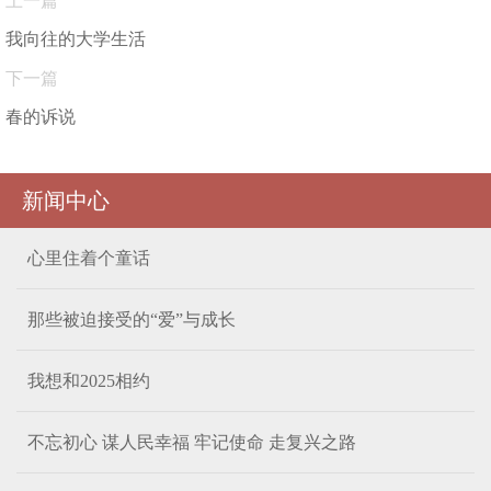
上一篇
我向往的大学生活
下一篇
春的诉说
新闻中心
心里住着个童话
那些被迫接受的“爱”与成长
我想和2025相约
不忘初心 谋人民幸福 牢记使命 走复兴之路