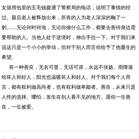
女孩用包里的五毛钱拨通了警察局的电话，说明了事情的经
过。最后老人被释放出来，所有的人为老人深深的鞠了一
躬
……
无论何时何地，无论你做什么工作，都要去善待身边需
要帮助的人。当他人处于逆境时，伸出
手拉一下。对于我们来
说这只是一个小小的举动，但对于别人而言你给予了他重生的
希望。
有一种善良，无名可显，无话可讲，永远不张扬。雨降落
给坏人和好人，阳光也温暖坏人和好人。对于我们每个人而
言，都有权利做高尚者，也有权利做卑鄙者。善良，从来只是
人性的选择。哪怕，发生在别人看不见的地方。愿你一生善
良，一生被爱。