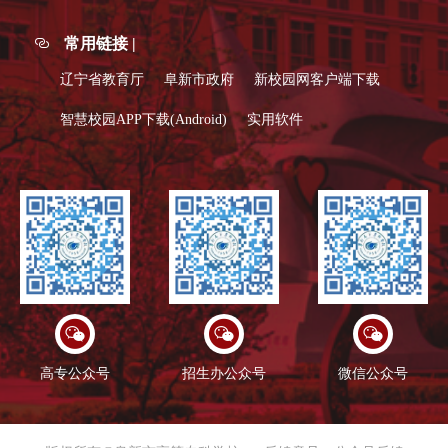
常用链接 |
辽宁省教育厅
阜新市政府
新校园网客户端下载
智慧校园APP下载(Android)
实用软件
高专公众号
招生办公众号
微信公众号