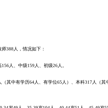
教师
388
人，情况如下：
高
156
人、中级
159
人、初级
26
人。
人（其中有学历
64
人、有学位
65
人）、本科
317
人（其
0-34
岁
49
人、
35-39
岁
104
人、
40-44
岁
51
人、
45-49
岁
5