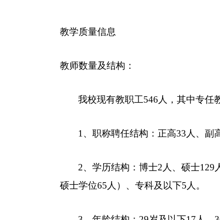
教学质量信息
教师数量及结构：
我校现有教职工
546
人，其中专任
1
、职称聘任结构：正高
33
人、副
2
、学历结构：博士
2
人、硕士
129
硕士学位
65
人）、专科及以下
5
人。
3
、年龄结构：
29
岁及以下
17
人、
3