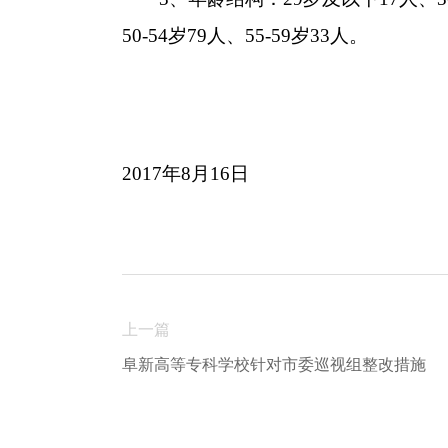
50-54
岁
79
人、
55-59
岁
33
人。
2017
年
8
月
16
日
上一篇
阜新高等专科学校针对市委巡视组整改措施