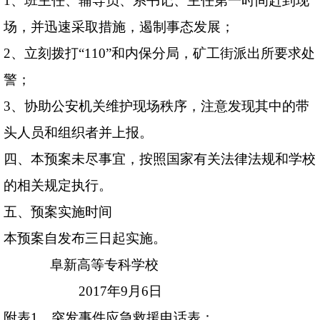
1
、班主任、辅导员、系书记、主任第一时间赶到现
场，并迅速采取措施，遏制事态发展；
2
、立刻拨打“
110
”和内保分局，矿工街派出所要求处
警；
3
、协助公安机关维护现场秩序，注意发现其中的带
头人员和组织者并上报。
四、本预案未尽事宜，按照国家有关法律法规和学校
的相关规定执行。
五、预案实施时间
本预案自发布三日起实施。
阜新高等专科学校
2017
年
9
月
6
日
附表
1
、突发事件应急救援电话表：