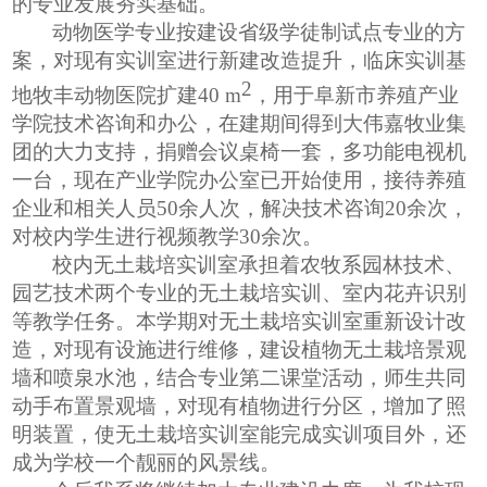
的专业发展夯实基础。
动物医学专业按建设省级学徒制试点专业的方
案，对现有实训室进行新建改造提升，
临床实训基
2
地牧丰动物医院扩建
40 m
，用于阜新市养殖产业
学院技术咨询和办公，在建期间得到大伟嘉牧业集
团的大力支持，捐赠会议桌椅一套，多功能电视机
一台，现在产业学院办公室已开始使用，接待养殖
企业和相关人员
50余人次，解决技术咨询20余次，
对校内学生进行视频教学30余次
。
校内
无土栽培实训室承担着
农牧系
园林技术、
园艺技术
两个
专业的无土栽培实训、室内花卉识别
等教学任务。
本学期
对
无土栽培
实训室重新设计改
造，对
现有设施
进行维修，
建设植物无土栽培
景观
墙和
喷泉
水池，
结合专业第二课堂活动，师生共同
动手布置景观墙，
对
现有
植物进行分区，增
加了
照
明装置，使无土栽培实训室能完成实训项目外，还
成为学校一个靓丽的风景线。