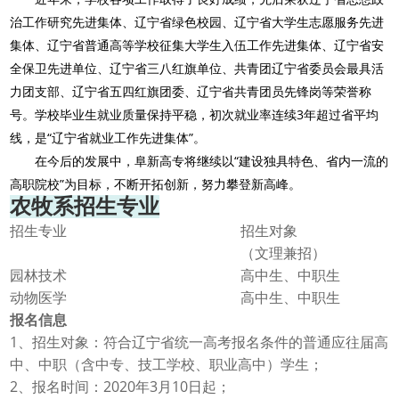
治工作研究先进集体、辽宁省绿色校园、辽宁省大学生志愿服务先进
集体、辽宁省普通高等学校征集大学生入伍工作先进集体、辽宁省安
全保卫先进单位、辽宁省三八红旗单位、共青团辽宁省委员会最具活
力团支部、辽宁省五四红旗团委、辽宁省共青团员先锋岗等荣誉称
3
号。学校毕业生就业质量保持平稳，初次就业率连续
年超过省平均
“
”
线，是
辽宁省就业工作先进集体
。
“
在今后的发展中，阜新高专将继续以
建设独具特色、省内一流的
”
高职院校
为目标，不断开拓创新，努力攀登新高峰。
农牧系招生专业
招生专业
招生对象
（文理兼招）
园林技术
高中生、中职生
动物医学
高中生、中职生
报名信息
1
、招生对象：符合辽宁省统一高考报名条件的普通应往届高
中、中职（含中专、技工学校、职业高中）学生；
2
2020
3
10
、报名时间：
年
月
日
起；