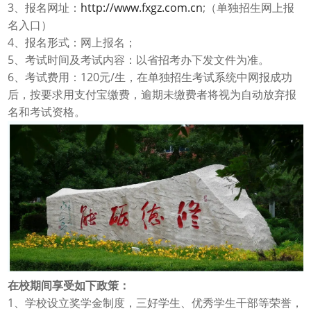
3
http://www.fxgz.com.cn
;
、报名网址：
（单独招生网上报
名入口）
4
、报名形式：网上报名；
5
、考试时间及考试内容：以省招考办下发文件为准。
6
120
/
、考试费用：
元
生，在单独招生考试系统中网报成功
后，按要求用支付宝缴费，逾期未缴费者将视为自动放弃报
名和考试资格。
在校期间享受如下政策：
1
、学校设立奖学金制度，三好学生、优秀学生干部等荣誉，