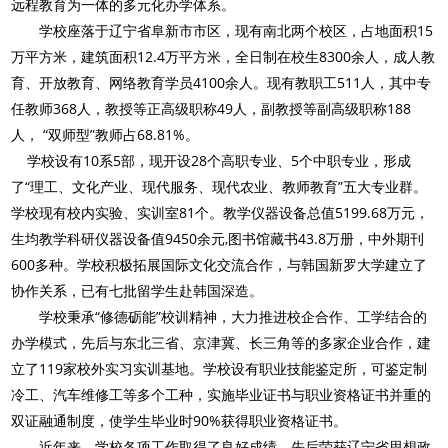
远程教育为一体的多元化办学体系。
15
学校座落于辽宁省阜新市市区，现有南北两个校区，占地面积
12.4
8300
万平方米，建筑面积
万平方米
，全日制在校生
余人，成人教
4100
511
育、开放教育、网络教育学员
余人。现有教职工
人，其中专
368
49
188
任教师
人，教授等正高级职称
人，副教授等副高级职称
“
”
68.81%
人，
双师型
教师占
。
10
5
28
5
学校设有
系
部，现开设
个高职专业、
个中职专业，形成
“
”
了
理工、文化产业、现代服务、现代农业、教师教育
五大专业群。
81
5199.68
学校现有校内实验、实训室
个。教学仪器设备总值
万元，
9450
,
43.8
生均教学科研仪器设备值
余元
图书馆藏书
万册，中外期刊
600
多种。学校积极拓展国际文化交流合作，与韩国新罗大学建立了
协作关系，已有七批留学生赴韩国深造。
“
”
学校秉承
修德砺能
校训精神，大力推进校企合作、工学结合的
办学模式，先后与东北三省、京津冀、长三角等的多家企业合作，建
119
立了
家校外实习实训基地。学校设有职业技能鉴定所，可鉴定制
冷工、汽车维修工等多个工种，实施毕业证书与职业资格证书并重的
90%
双证融通制度，使学生毕业时
获得职业资格证书。
近年来，学校各项工作取得了良好成绩，先后荣获辽宁省思想政