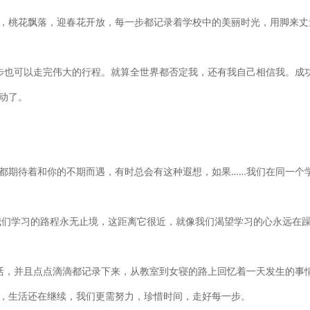
，桃花飘落，迎春花开放，每一步都记录着学校中的美丽时光，用脚来丈
步也可以走完伟大的行程。就算全世界都否定我，还有我自己相信我。成
动了。
都期待着和你的不期而遇，有时总会有这种遐想，如果……我们在同一个
我们学习的路程永无止境，这距离它很近，就像我们渴望学习的心永远在
活，并且点点滴滴都记录下来，从教室到女寝的路上回忆着一天发生的事
，生活还在继续，我们更需努力，珍惜时间，走好每一步。