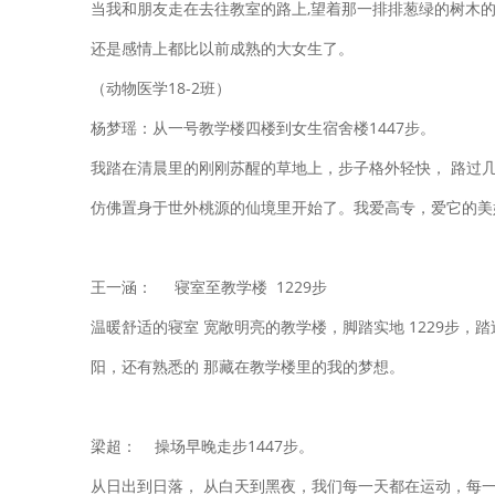
当我和朋友走在去往教室的路上,望着那一排排葱绿的树木的
还是感情上都比以前成熟的大女生了。
（动物医学18-2班）
杨梦瑶：从一号教学楼四楼到女生宿舍楼1447步。
我踏在清晨里的刚刚苏醒的草地上，步子格外轻快， 路过
仿佛置身于世外桃源的仙境里开始了。我爱高专，爱它的美
王一涵： 寝室至教学楼 1229步
温暖舒适的寝室 宽敞明亮的教学楼，脚踏实地 1229步，
阳，还有熟悉的 那藏在教学楼里的我的梦想。
梁超： 操场早晚走步1447步。
从日出到日落， 从白天到黑夜，我们每一天都在运动，每