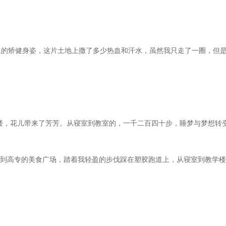
姐的矫健身姿，这片土地上撒了多少热血和汗水，虽然我只走了一圈，但
楼，花儿带来了芳芳。从寝室到教室的，一千二百四十步，睡梦与梦想转
到高专的美食广场，踏着我轻盈的步伐踩在塑胶跑道上，从寝室到教学楼的