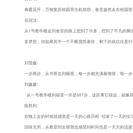
春暖花开，万物复苏校园里生机勃勃，春意盎然走在校园里
岳冠汝:
从1号教学楼走到食堂的路上想到了许多，想到了平凡的脚
多梦想，但如果其中一个不断搅扰着你，剩下的就仅仅是行
刘莹鑫:
一步两步，从书香走到睡香，每一步都充满着憧憬，每一步
刘鑫媛:
从一号教学楼到寝室一共是887步，这距离它很远，就像
陈胜利:
在晚上走的时候就感觉是一天的心路历程 结束了一天的生
回味无穷，从教室到女寝我也感受到时间也是一天天的流逝