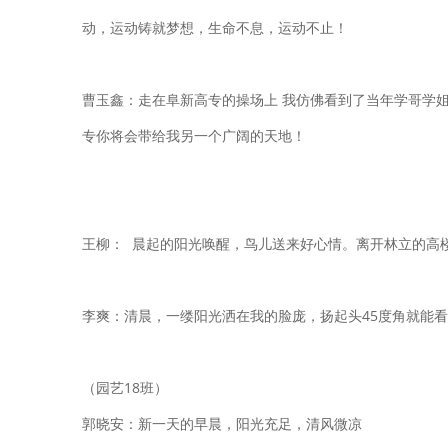
动，运动铸就梦想，生命不息，运动不止！
曹玉鑫：走在阜新高专的操场上 我仿佛看到了当年学哥学
专你将会带给我另一个广阔的天地！
王柳： 晨起的阳光唤醒，鸟儿送来好心情。离开林立的高
李爽：清晨，一缕阳光洒在我的脸庞，扬起头45度角就能看
（园艺18班）
郭晓安：新一天的早晨，阳光充足，清风微凉