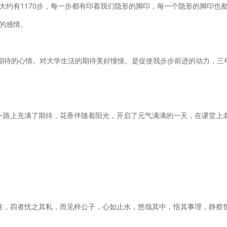
大约有1170步，每一步都有印着我们隐形的脚印，每一个隐形的脚印也
的感情。
和期待的心情。对大学生活的期待美好憧憬。是促使我步步前进的动力，三
，这一路上充满了期待，花香伴随着阳光，开启了元气满满的一天，在课堂
性，四者忧之其私，而见梓公子，心如止水，悠哉其中，悟其事理，静察