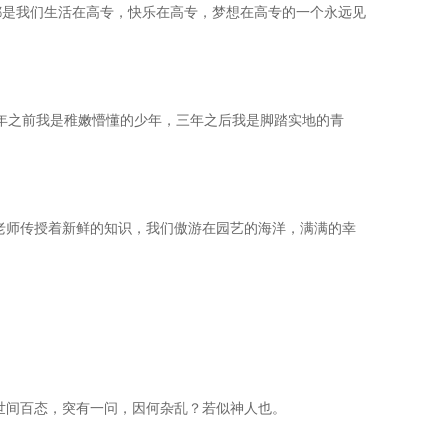
都是我们生活在高专，快乐在高专，梦想在高专的一个永远见
年之前我是稚嫩懵懂的少年，三年之后我是脚踏实地的青
上老师传授着新鲜的知识，我们傲游在园艺的海洋，满满的幸
世间百态，突有一问，因何杂乱？若似神人也。