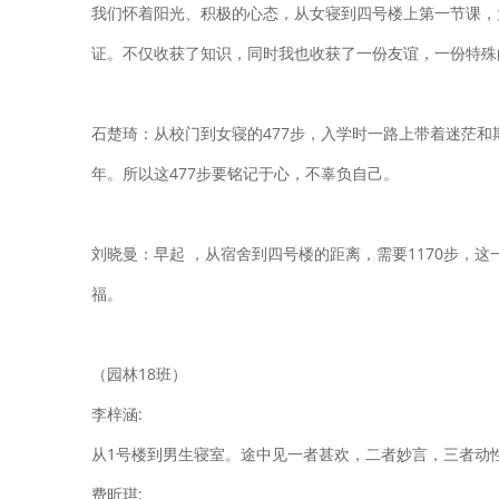
我们怀着阳光、积极的心态，从女寝到四号楼上第一节课，
证。不仅收获了知识，同时我也收获了一份友谊，一份特殊
石楚琦：从校门到女寝的477步，入学时一路上带着迷茫
年。所以这477步要铭记于心，不辜负自己。
刘晓曼：早起 ，从宿舍到四号楼的距离，需要1170步
福。
（园林18班）
李梓涵:
从1号楼到男生寝室。途中见一者甚欢，二者妙言，三者动
费昕琪: