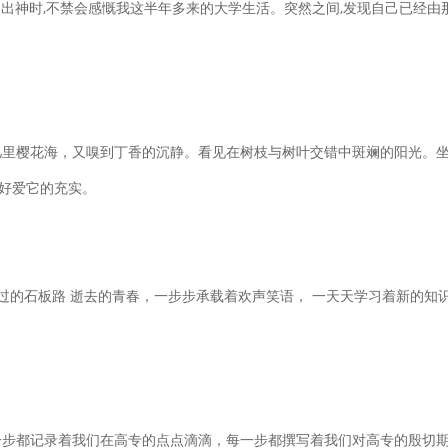
出神时,不禁会感慨我这半年多来的大学生活。突然之间,发现自己已经由
几里樱花海，又嗅到丁香的沉静。看见在树枝与树叶交错中斑斓的阳光。坐
好爱它的充实。
踏过的石板路 逝去的青春，一步步承载着欢声笑语， 一天天学习着新的知
一步都记录着我们在高专的点点滴滴，每一步都撰写着我们对高专的殷切