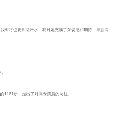
是我即将也要挥洒汗水，我对她充满了亲切感和期待，阜新高
变。
1181步，走出了对高专清晨的向往。