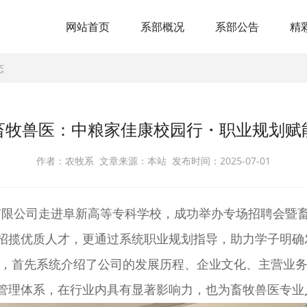
网站首页
系部概况
系部公告
精
态
畜牧兽医：中粮家佳康校园行・职业规划赋
作者：农牧系 文章来源：本站 发布时间：2025-07-01
（赤峰）有限公司走进阜新高等专科学校，成功举办专场招聘
招揽优质人才，更通过系统职业规划指导，助力学子明确
形式，首先系统介绍了公司的发展历程、企业文化、主营业
管理体系，在行业内具有显著影响力，也为畜牧兽医专业