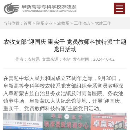
当前位置：
首页
>
院系专业
>
农牧系
>
工作动态
>
党建工作
农牧支部“迎国庆 重实干 党员教师科技特派”主题
党日活动
作者：农牧系 文章来源：本站 发布时间：2024-10-02
在喜迎中华人民共和国成立
75
周年之际，
9
月
30
日，
阜新高等专科学校农牧系党支部组织全系党员教师深
入阜新蒙古族自治县务欢池镇及时雨兽医院、务欢池
镇养牛场、阜新蒙民大队纪念馆等地，开展
“
迎国庆、
重实干、党员教师科技特派
”
主题党日活动。