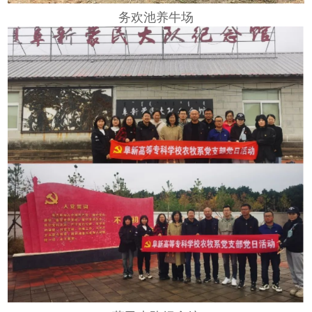
务欢池养牛场