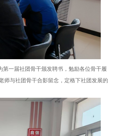
为第一届社团骨干颁发聘书，勉励各位骨干履
老师与社团骨干合影留念，定格下社团发展的