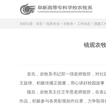
当前位置：
首页
>
院系专业
>
农牧系
>
工作动态
>
团建工
镜观农牧
首先
，
农牧系书记
郑一强老师致辞，对社
主旋律、积极传播正能量，用心讲好校园故事
随后，农牧系主任
王学恩老师
致辞，在表
作品，积极参与各类影视创作比赛，力争取得