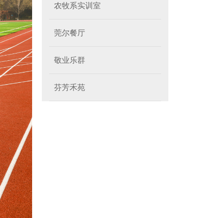
农牧系实训室
莞尔餐厅
敬业乐群
芬芳禾苑