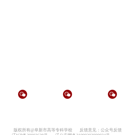
常用链接 |
辽宁省教育厅
阜新市政府
新校园网客户端下载
智慧校园APP下载(Android)
实用软件
高专公众号
招生办公众号
微信公众号
版权所有@阜新市高等专科学校
反馈意见：公众号反馈