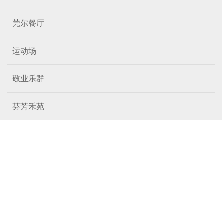
莞尔餐厅
运动场
敬业乐群
芬芳禾苑
加入高专 |
招生信息
招生计划
招生政策
关于高专 |
高专介绍
联系我们