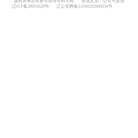
版权所有@阜新市高等专科学校
反馈意见：公众号反馈
辽ICP备20003628号
辽公安网备21090202000034号