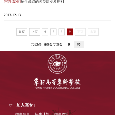
[招生就业]
招生录取的各类层次及规则
2013-12-13
首页
上页
6
7
8
9
下页
末页
共83条 第9页/共9页
转
加入高专 |
招生信息
招生计划
招生政策